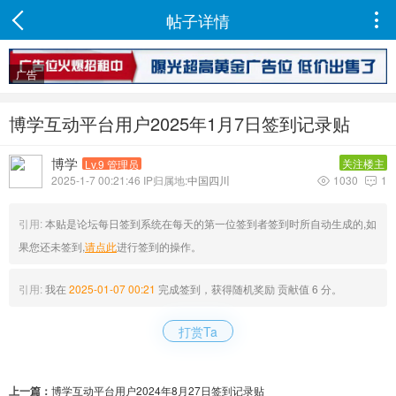
帖子详情

广告
博学互动平台用户2025年1月7日签到记录贴
博学
关注楼主
Lv.9 管理员
2025-1-7 00:21:46 IP归属地:
中国四川
1030
1


引用:
本贴是论坛每日签到系统在每天的第一位签到者签到时所自动生成的,如
果您还未签到,
请点此
进行签到的操作。
引用:
我在
2025-01-07 00:21
完成签到，获得随机奖励 贡献值 6 分。
打赏Ta
上一篇：
博学互动平台用户2024年8月27日签到记录贴