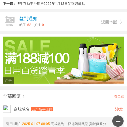
下一篇：
博学互动平台用户2025年1月12日签到记录贴
签到通知
返回本版

帖子
62
关注
0
广告
全部回复
1
看全部
企航域名
沙发
Lv.1 新手上路

引用:
我在
2025-01-07 09:05
完成签到，获得随机奖励 贡献值 5 分。