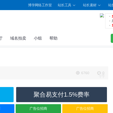
博学网络工作室
站长工具
站长素材
站
厅
域名拍卖
小组
帮助
6760
0
聚合易支付1.5%费率
商
广告位招商
广告位招商