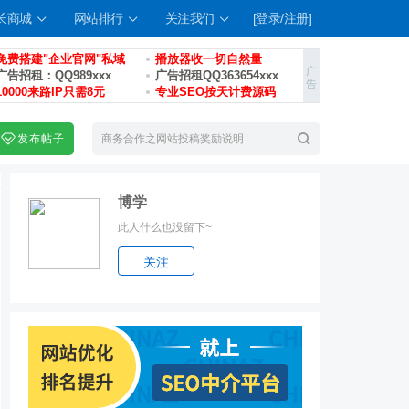
长商城
网站排行
关注我们
[登录/注册]
免费搭建"企业官网"私域
播放器收一切自然量
广告招租：QQ989xxx
广告招租QQ363654xxx
10000来路IP只需8元
专业SEO按天计费源码
发布帖子
博学
此人什么也没留下~
索
关注