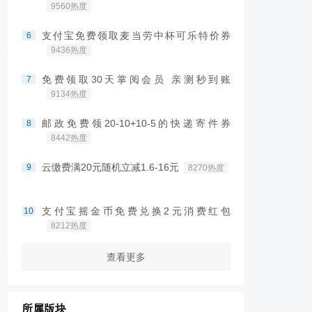
9560热度
支付宝免费领取麦当劳中杯可乐特价券
6
9436热度
免费领取30天掌阅会员 亲测秒到账
7
9134热度
邮政免费领20-10+10-5的快递寄件券
8
8442热度
云缴费满20元随机立减1.6-16元
9
8270热度
支付宝摇金币免费兑换2元消费红包
10
8212热度
查看更多
所属版块