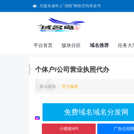
共建未成年人"清朗"网络空间承诺书
平台首页
版块分区
域名推荐
任务大
个体户/公司营业执照代办
来自
版块
：
官方服务
免费域名域名分发网
小猪猪API
广告位招