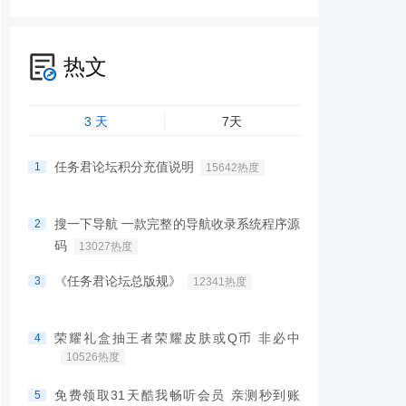
热文
3 天
7天
任务君论坛积分充值说明
1
15642热度
搜一下导航 一款完整的导航收录系统程序源
2
码
13027热度
《任务君论坛总版规》
3
12341热度
荣耀礼盒抽王者荣耀皮肤或Q币 非必中
4
10526热度
免费领取31天酷我畅听会员 亲测秒到账
5