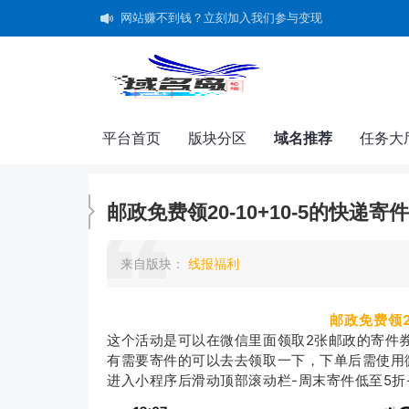
网站赚不到钱？立刻加入我们参与变现
字体超市--好字体用得起，买得起！
共建未成年人"清朗"网络空间承诺书
平台首页
版块分区
域名推荐
任务大
邮政免费领20-10+10-5的快递寄
来自
版块
：
线报福利
邮政免费领2
这个活动是可以在微信里面领取2张邮政的寄件
有需要寄件的可以去去领取一下，下单后需使用
进入小程序后滑动顶部滚动栏-周末寄件低至5折