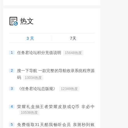
热文
3 天
7天
任务君论坛积分充值说明
1
15648热度
搜一下导航 一款完整的导航收录系统程序源
2
码
13034热度
《任务君论坛总版规》
3
12349热度
荣耀礼盒抽王者荣耀皮肤或Q币 非必中
4
10538热度
免费领取31天酷我畅听会员 亲测秒到账
5