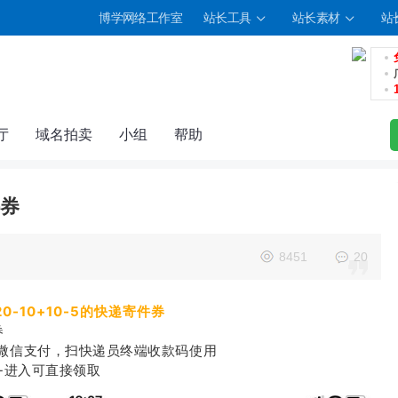
博学网络工作室
站长工具
站长素材
站
厅
域名拍卖
小组
帮助
件券
8451
20
0-10+10-5的快递寄件券
券
微信支付，扫快递员终端收款码使用
-进入可直接领取