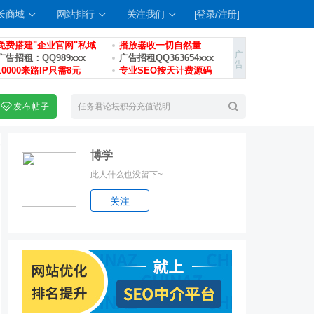
长商城
网站排行
关注我们
[登录/注册]
免费搭建"企业官网"私域
播放器收一切自然量
广告招租：QQ989xxx
广告招租QQ363654xxx
10000来路IP只需8元
专业SEO按天计费源码
发布帖子
博学
此人什么也没留下~
索
关注