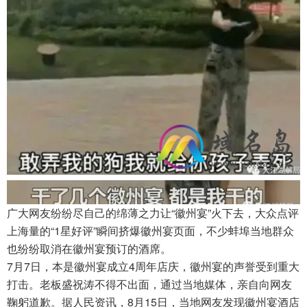
广大网友纷纷尽自己的绵薄之力让“徽州宴”火下去，大众点评
上海量的“1星好评”瞬间挤爆徽州宴页面，不少蚌埠当地群众
也纷纷取消在徽州宴预订的酒席。
7月7日，本是徽州宴成立4周年店庆，徽州宴的声誉受到重大
打击。老板盛祝涛不得不出面，通过当地媒体，亲自向网友
鞠躬道歉。据人民资讯，8月15日，当地网友发现徽州宴酒店