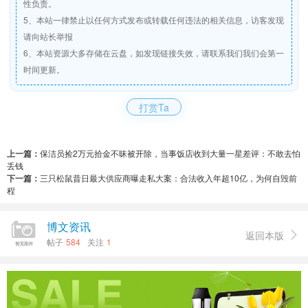
性负责。
5、本站一律禁止以任何方式发布或转载任何违法的相关信息，访客发现
请向站长举报
6、本站资源大多存储在云盘，如发现链接失效，请联系我们我们会第一
时间更新。
打赏Ta
上一篇：
保洁员捡2万元拾金不昧被开除，当事饭店收到大量一星差评：不敢去怕
丢钱
下一篇：
三只松鼠昔日最大供应商曝走私大案：合法收入年超10亿，为何自毁前
程
博文资讯
返回本版

帖子
584
关注
1