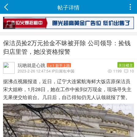
帖子详情

广告
保洁员捡2万元拾金不昧被开除 公司领导：捡钱
归店里管，她没资格报警
玩啲就是心跳
关注楼主
Lv.1 新手上路
2023-2-26 12:47:54 IP归属地:
中国
1199
10


据沸点视频报道，近日，辽宁大连紫航海鲜大饭店原保洁员
宋大姐称，1月28日，她在工作中捡到2万现金，现场寻失主
无果便交给前台。几日后，自己得知仍无人认领就报了警。