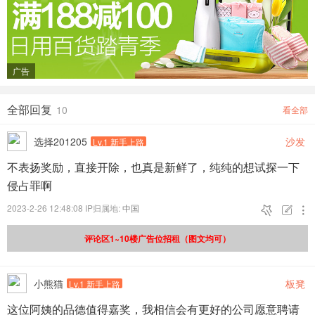
广告
全部回复
10
看全部
选择201205
沙发
Lv.1 新手上路
不表扬奖励，直接开除，也真是新鲜了，纯纯的想试探一下
侵占罪啊
2023-2-26 12:48:08 IP归属地:
中国



评论区1~10楼广告位招租（图文均可）
小熊猫
板凳
Lv.1 新手上路
这位阿姨的品德值得嘉奖，我相信会有更好的公司愿意聘请