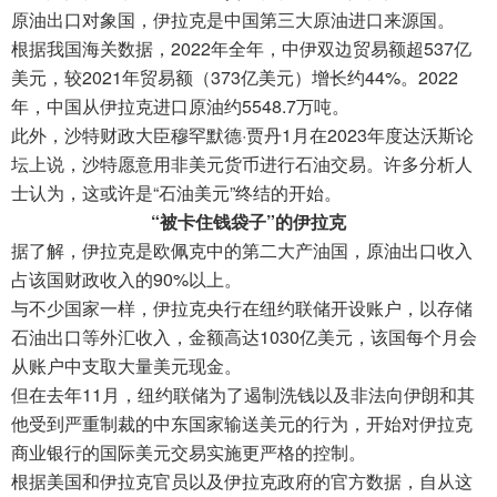
原油出口对象国，伊拉克是中国第三大原油进口来源国。
根据我国海关数据，2022年全年，中伊双边贸易额超537亿
美元，较2021年贸易额（373亿美元）增长约44%。2022
年，中国从伊拉克进口原油约5548.7万吨。
此外，沙特财政大臣穆罕默德·贾丹1月在2023年度达沃斯论
坛上说，沙特愿意用非美元货币进行石油交易。许多分析人
士认为，这或许是“石油美元”终结的开始。
“被卡住钱袋子”的伊拉克
据了解，伊拉克是欧佩克中的第二大产油国，原油出口收入
占该国财政收入的90%以上。
与不少国家一样，伊拉克央行在纽约联储开设账户，以存储
石油出口等外汇收入，金额高达1030亿美元，该国每个月会
从账户中支取大量美元现金。
但在去年11月，纽约联储为了遏制洗钱以及非法向伊朗和其
他受到严重制裁的中东国家输送美元的行为，开始对伊拉克
商业银行的国际美元交易实施更严格的控制。
根据美国和伊拉克官员以及伊拉克政府的官方数据，自从这