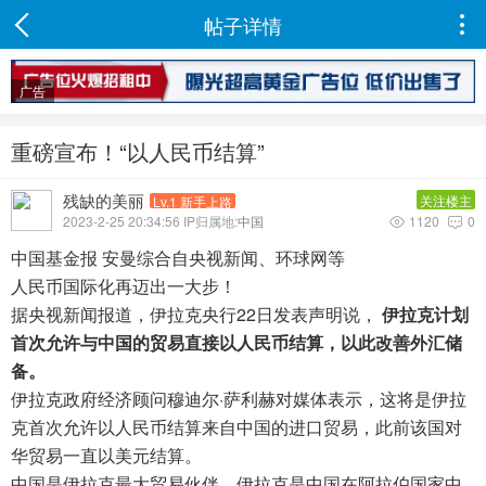
帖子详情

广告
重磅宣布！“以人民币结算”
残缺的美丽
关注楼主
Lv.1 新手上路
2023-2-25 20:34:56 IP归属地:
中国
1120
0


中国基金报 安曼综合自央视新闻、环球网等
人民币国际化再迈出一大步！
据央视新闻报道，伊拉克央行22日发表声明说，
伊拉克计划
首次允许与中国的贸易直接以人民币结算，以此改善外汇储
备。
伊拉克政府经济顾问穆迪尔·萨利赫对媒体表示，这将是伊拉
克首次允许以人民币结算来自中国的进口贸易，此前该国对
华贸易一直以美元结算。
中国是伊拉克最大贸易伙伴，伊拉克是中国在阿拉伯国家中