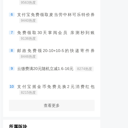
9563热度
支付宝免费领取麦当劳中杯可乐特价券
6
9440热度
免费领取30天掌阅会员 亲测秒到账
7
9136热度
邮政免费领20-10+10-5的快递寄件券
8
8446热度
云缴费满20元随机立减1.6-16元
9
8274热度
支付宝摇金币免费兑换2元消费红包
10
8215热度
查看更多
所属版块