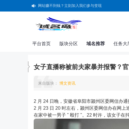
网站赚不到钱？立刻加入我们参与变现
字体超市--好字体用得起，买得起！
共建未成年人"清朗"网络空间承诺书
平台首页
版块分区
域名推荐
任务大
女子直播称被前夫家暴并报警？官
来自
版块
：
博文资讯
2 月 24 日晚，安徽省阜阳市颍州区委网信
2 月 23 日 20 时左右，颍州区委网信办在网
在家中被一男子 " 殴打 "。22 时许，该女