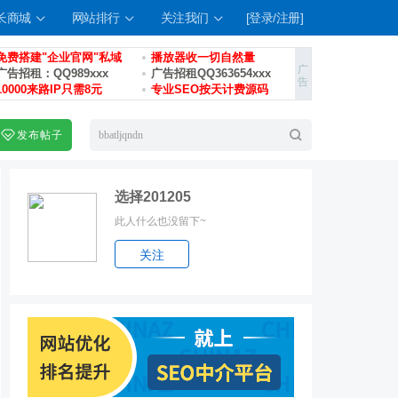
长商城
网站排行
关注我们
[登录/注册]
免费搭建"企业官网"私域
播放器收一切自然量
广告招租：QQ989xxx
广告招租QQ363654xxx
10000来路IP只需8元
专业SEO按天计费源码
发布帖子
选择201205
此人什么也没留下~
索
关注