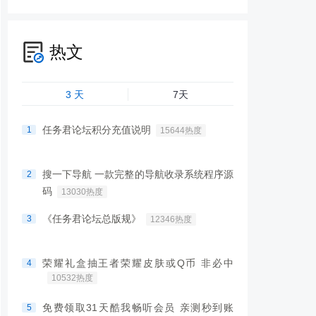
热文
3 天
7天
任务君论坛积分充值说明
1
15644热度
搜一下导航 一款完整的导航收录系统程序源
2
码
13030热度
《任务君论坛总版规》
3
12346热度
荣耀礼盒抽王者荣耀皮肤或Q币 非必中
4
10532热度
免费领取31天酷我畅听会员 亲测秒到账
5