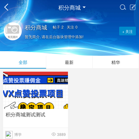
积分商城


积分商城
帖子
2
关注
0
+ 关注
暂无简介, 请在后台版块管理中添加!
全部
最新
精华
积分商城测试测试
博学
3889
